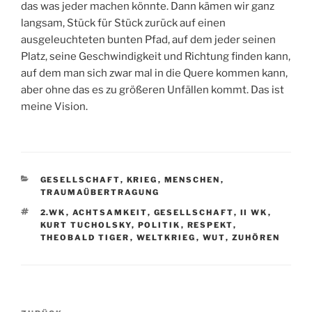
das was jeder machen könnte. Dann kämen wir ganz
langsam, Stück für Stück zurück auf einen
ausgeleuchteten bunten Pfad, auf dem jeder seinen
Platz, seine Geschwindigkeit und Richtung finden kann,
auf dem man sich zwar mal in die Quere kommen kann,
aber ohne das es zu größeren Unfällen kommt. Das ist
meine Vision.
KATEGORIEN
GESELLSCHAFT
,
KRIEG
,
MENSCHEN
,
TRAUMAÜBERTRAGUNG
SCHLAGWÖRTER
2.WK
,
ACHTSAMKEIT
,
GESELLSCHAFT
,
II WK
,
KURT TUCHOLSKY
,
POLITIK
,
RESPEKT
,
THEOBALD TIGER
,
WELTKRIEG
,
WUT
,
ZUHÖREN
Beitragsnavigation