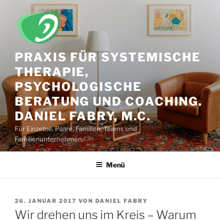
Zum
Inhalt
springen
PRAXIS FÜR SYSTEMISCHE
THERAPIE,
PSYCHOLOGISCHE
BERATUNG UND COACHING.
DANIEL FABRY, M.C.
Für Einzelne, Paare, Familien, Teams und
Familienunternehmen.
Menü
VERÖFFENTLICHT
26. JANUAR 2017
VON
DANIEL FABRY
AM
Wir drehen uns im Kreis – Warum