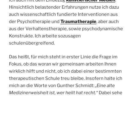
Hinsichtlich belastender Erfahrungen nutze ich dazu
auch wissenschaftlich fundierte Interventionen aus
der Psychotherapie und
Traumatherapie
, aber auch
aus der Verhaltenstherapie, sowie psychodynamische
Konstrukte. Ich arbeite sozusagen
schulenübergreifend.
Das heißt, für mich steht in erster Linie die Frage im
Fokus, ob das woran wir gemeinsam arbeiten Ihnen
wirklich hilft und nicht, ob ich dabei einer bestimmten
therapeutischen Schule treu bleibe. Insofern halte ich
mich an die Worte von Gunther Schmidt:
„Eine alte
Medizinerweisheit ist, wer heilt hat recht.“
Dabei sehe
ich mich nicht als einen ‘Heiler’, sondern versuche eher
als eine Art Sparring Partner die Ihnen innewohnenden
Ressourcen und Kompetenzen zu reaktivieren, so dass
Sie auf dem Weg unserer Zusammenarbeit wieder
bzw. noch mehr zu Ihrer eigenen ‘Heiler*in’ werden