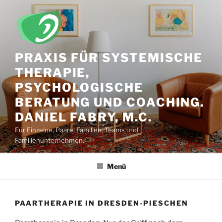
Zum
Inhalt
springen
PRAXIS FÜR SYSTEMISCHE
THERAPIE,
PSYCHOLOGISCHE
BERATUNG UND COACHING.
DANIEL FABRY, M.C.
Für Einzelne, Paare, Familien, Teams und
Familienunternehmen.
Menü
PAARTHERAPIE IN DRESDEN-PIESCHEN