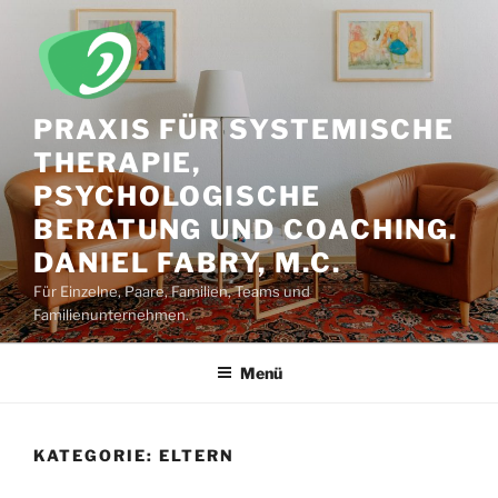
Zum
Inhalt
springen
PRAXIS FÜR SYSTEMISCHE
THERAPIE,
PSYCHOLOGISCHE
BERATUNG UND COACHING.
DANIEL FABRY, M.C.
Für Einzelne, Paare, Familien, Teams und
Familienunternehmen.
Menü
KATEGORIE:
ELTERN