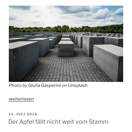
Photo by
Giulia Gasperini
on
Unsplash
„Über
weiterlesen
Kriegsenkel
und
VERÖFFENTLICHT
11. JULI 2016
AM
Kriegskinder
Der Apfel fällt nicht weit vom Stamm
–