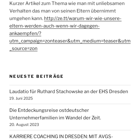
Ein
Kurzer Artikel zum Thema wie man mit unliebsamen
ressourcenorientierter
Verhalten das man von seinen Eltern übernimmt
Blick“
umgehen kann.
http://ze.tt/warum-wir-wie-unsere-
eltern-werden-auch-wenn-wir-dagegen-
ankaempfen/?
utm_campaign=zonteaser&utm_medium=teaser&utm
_source=zon
NEUESTE BEITRÄGE
Laudatio für Ruthard Stachowske an der EHS Dresden
19. Juni 2025
Die Entdeckungsreise ostdeutscher
Unternehmerfamilien im Wandel der Zeit.
20. August 2023
KARRIERE COACHING IN DRESDEN: MIT AVGS-