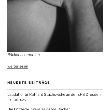
Rückenschmerzen
„Rückenschmerzen
weiterlesen
und
die
NEUESTE BEITRÄGE
Psyche“
Laudatio für Ruthard Stachowske an der EHS Dresden
19. Juni 2025
Die Entdeckungsreise ostdeutscher