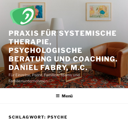
Zum
Inhalt
springen
PRAXIS FÜR SYSTEMISCHE
THERAPIE,
PSYCHOLOGISCHE
BERATUNG UND COACHING.
DANIEL FABRY, M.C.
Für Einzelne, Paare, Familien, Teams und
Familienunternehmen.
Menü
SCHLAGWORT:
PSYCHE