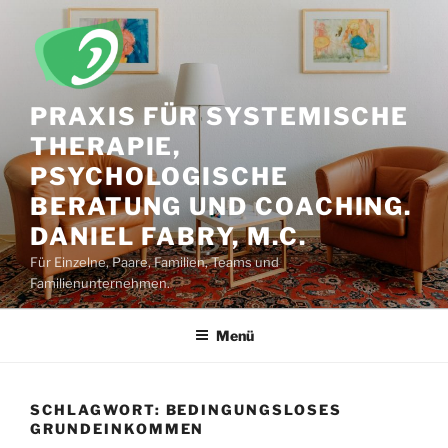
Zum
Inhalt
springen
PRAXIS FÜR SYSTEMISCHE
THERAPIE,
PSYCHOLOGISCHE
BERATUNG UND COACHING.
DANIEL FABRY, M.C.
Für Einzelne, Paare, Familien, Teams und
Familienunternehmen.
Menü
SCHLAGWORT:
BEDINGUNGSLOSES
GRUNDEINKOMMEN