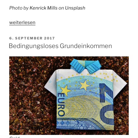
Photo by
Kenrick Mills
on
Unsplash
„Die
weiterlesen
Stufen
der
VERÖFFENTLICHT
6. SEPTEMBER 2017
AM
Ich-
Bedingungsloses Grundeinkommen
Entwicklung
und
was
das
mit
unserer
Gesellschaft
zu
tun
hat“