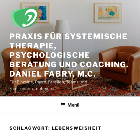
Zum
Inhalt
springen
PRAXIS FÜR SYSTEMISCHE
THERAPIE,
PSYCHOLOGISCHE
BERATUNG UND COACHING.
DANIEL FABRY, M.C.
Für Einzelne, Paare, Familien, Teams und
Familienunternehmen.
Menü
SCHLAGWORT:
LEBENSWEISHEIT