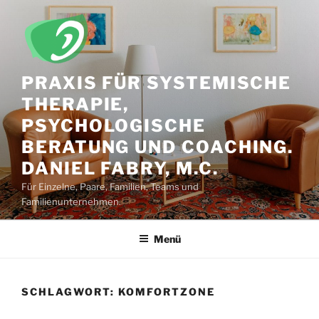
Zum
Inhalt
springen
PRAXIS FÜR SYSTEMISCHE
THERAPIE,
PSYCHOLOGISCHE
BERATUNG UND COACHING.
DANIEL FABRY, M.C.
Für Einzelne, Paare, Familien, Teams und
Familienunternehmen.
Menü
SCHLAGWORT:
KOMFORTZONE