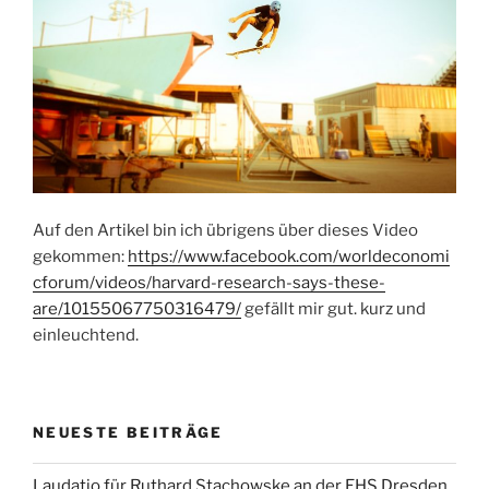
Auf den Artikel bin ich übrigens über dieses Video
gekommen:
https://www.facebook.com/worldeconomi
cforum/videos/harvard-research-says-these-
are/10155067750316479/
gefällt mir gut. kurz und
einleuchtend.
NEUESTE BEITRÄGE
Laudatio für Ruthard Stachowske an der EHS Dresden