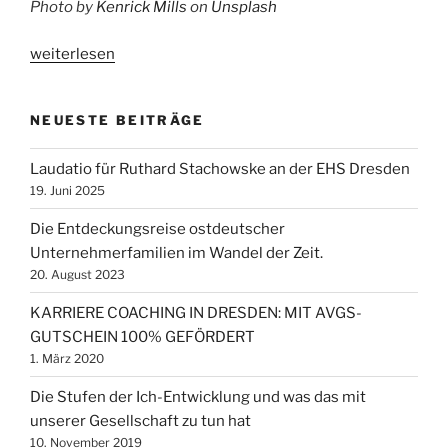
Photo by
Kenrick Mills
on
Unsplash
„Die
weiterlesen
Stufen
der
NEUESTE BEITRÄGE
Ich-
Entwicklung
Laudatio für Ruthard Stachowske an der EHS Dresden
und
19. Juni 2025
was
das
Die Entdeckungsreise ostdeutscher
mit
Unternehmerfamilien im Wandel der Zeit.
unserer
20. August 2023
Gesellschaft
KARRIERE COACHING IN DRESDEN: MIT AVGS-
zu
GUTSCHEIN 100% GEFÖRDERT
tun
1. März 2020
hat“
Die Stufen der Ich-Entwicklung und was das mit
unserer Gesellschaft zu tun hat
10. November 2019