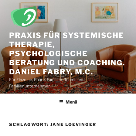
Zum
Inhalt
springen
PRAXIS FÜR SYSTEMISCHE
THERAPIE,
PSYCHOLOGISCHE
BERATUNG UND COACHING.
DANIEL FABRY, M.C.
Für Einzelne, Paare, Familien, Teams und
Familienunternehmen.
Menü
SCHLAGWORT:
JANE LOEVINGER