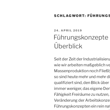
SCHLAGWORT:
FÜHRUNG
VERÖFFENTLICHT
24. APRIL 2019
AM
Führungskonzepte 
Überblick
Seit der Zeit der Industrialisie
wie wir arbeiten maßgeblich ve
Massenproduktion noch Fließb
so sind heute mehr und mehr di
qualifiziert sind, den Blick übe
immer weniger, das eigene Den
Fähigkeit Freiräume zu nutzen, 
Veränderung der Arbeitskonze
Führungskonzepten ein rein na