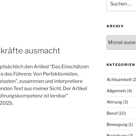
nach:
ARCHIV
Archiv
kräfte ausmacht
KATEGORIEN
uptsächlich den Artikel “Das Einschätzen
ge des Führens: Von Perfektionisten,
Achtsamkeit
(2
zissten”, zusammen und interpretiere
nden Text aus meiner Sicht. Der Artikel
Allgemein
(4)
Führungskompetenz ist lernbar”
Atmung
(3)
2015).
Beruf
(10)
Bewegung
(1)
Beziehung
(2)