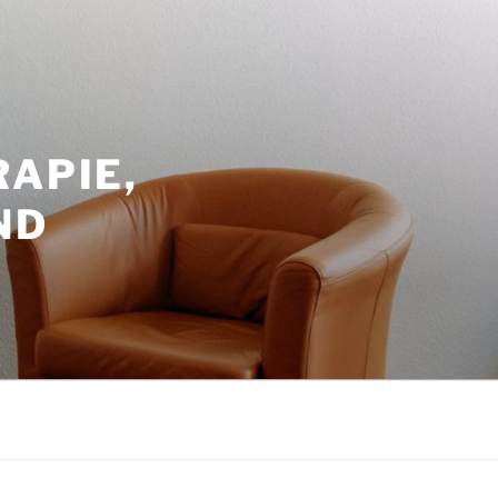
APIE,
ND