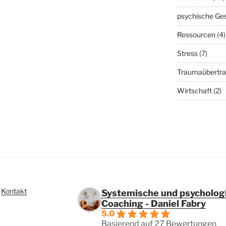
psychische Ge
Ressourcen
(4)
Stress
(7)
Traumaübertr
Wirtschaft
(2)
I
Kontakt
Systemische und psycholog
Coaching - Daniel Fabry
5.0
Basierend auf 27 Bewertungen