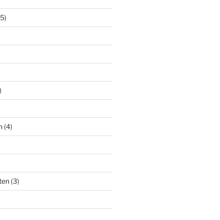
5)
)
n
(4)
ten
(3)