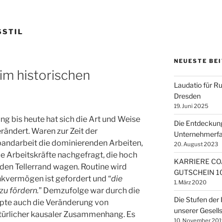
SSTIL
NEUESTE BE
im historischen
Laudatio für R
Dresden
19. Juni 2025
rung bis heute hat sich die Art und Weise
Die Entdeckung
rändert. Waren zur Zeit der
Unternehmerfam
andarbeit die dominierenden Arbeiten,
20. August 2023
e Arbeitskräfte nachgefragt, die hoch
KARRIERE COA
r den Tellerrand wagen. Routine wird
GUTSCHEIN 
kvermögen ist gefordert und “
die
1. März 2020
zu fördern.
” Demzufolge war durch die
Die Stufen der
pte auch die Veränderung von
unserer Gesells
türlicher kausaler Zusammenhang. Es
10. November 201