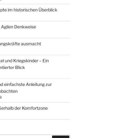
te im historischen Überblick
 Agilen Denkweise
ungskräfte ausmacht
el und Kriegskinder – Ein
tierter Blick
d einfachste Anleitung zur
eobachten
8
ßerhalb der Komfortzone