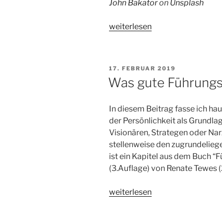
John Bakator
on
Unsplash
„Führungskonzepte
weiterlesen
im
historischen
Überblick“
VERÖFFENTLICHT
17. FEBRUAR 2019
AM
Was gute Führungs
In diesem Beitrag fasse ich ha
der Persönlichkeit als Grundla
Visionären, Strategen oder Nar
stellenweise den zugrundeliege
ist ein Kapitel aus dem Buch “
(3.Auflage) von Renate Tewes (
„Was
weiterlesen
gute
Führungskräfte