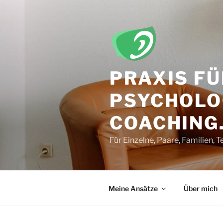
Zum
Inhalt
springen
PRAXIS FÜ
PSYCHOLO
COACHING.
Für Einzelne, Paare, Familien,
Meine Ansätze
Über mich